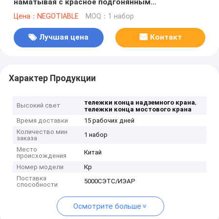
наматывая с красное подгонянным
поверхностным
Цена：NEGOTIABLE
MOQ：1 набор
Лучшая цена
Контакт
Характер Продукции
,
тележки конца надземного крана
Высокий свет
тележки конца мостового крана
Время доставки
15 рабочих дней
Количество мин
1 набор
заказа
Место
Китай
происхождения
Номер модели
Кр
Поставка
5000СЭТС/ИЭАР
способности
Осмотрите больше