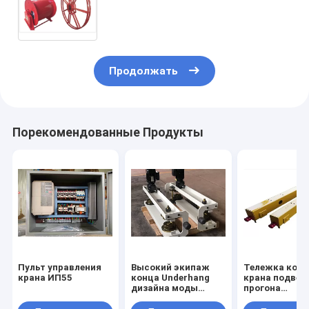
с красное подгонянным
поверхностным
Продолжать
Порекомендованные Продукты
Пульт управления
Высокий экипаж
Тележка кон
крана ИП55
конца Underhang
крана подвес
дизайна моды
прогона
обязанности
электрическо
работы с
моста экипа